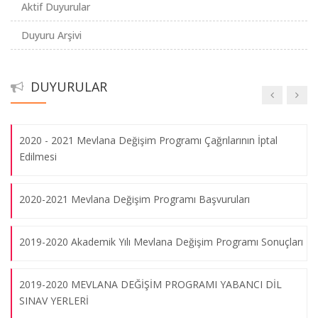
Aktif Duyurular
Mevlana Değişim Programı 2013-2014 Öğretim Elemanı
Duyuru Arşivi
Başvuruları 30 Mayıs tarihine kadar alınabilmektedir! Başvuru
formu için lütfen tıklayınız.
DUYURULAR
Mevlana Değişim Programına Başvuru Şartları
2020 - 2021 Mevlana Değişim Programı Çağrılarının İptal
Edilmesi
2020-2021 Mevlana Değişim Programı Başvuruları
2019-2020 Akademik Yılı Mevlana Değişim Programı Sonuçları
2019-2020 MEVLANA DEĞİŞİM PROGRAMI YABANCI DİL
SINAV YERLERİ