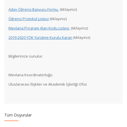
Aday Öğrenci Başvuru Formu
(tıklayınız)
Öğrenci Protokol Listesi
(tıklayınız)
Mevlana Program Alan Kodu Listesi
(tıklayınız)
2019-2020 YÖK Yürütme Kurulu Kararı
(tıklayınız)
2017-2018 Akademik Yılı Mevlana Yabancı Dil Sınavı
Bilgilerinize sunulur.
2017-2018 Academic Year Mevlana Exchange Programme
Applications
Mevlana Koordinatörlüğü
Uluslararası İlişkiler ve Akademik İşbirliği Ofisi
2017-2018 Akademik Yılı Mevlana Değişim Programı
Başvuruları
Mevlana Değişim Programı Öğrenci ve Öğretim Elemanı Ön
Tüm Duyurular
Değerlendirme Listesi ve Burs Tutarları