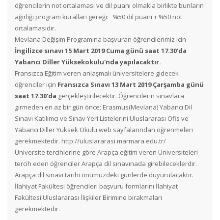
öğrencilerin not ortalaması ve dil puanı olmakla birlikte bunların
ağırlığı program kuralları gereği: %50 dil puanı + %50 not
ortalamasıdır.
Mevlana Değişim Programına başvuran öğrencilerimiz için
İngilizce sınavı 15 Mart 2019 Cuma günü saat 17.30'da
Yabancı Diller Yüksekokulu'nda yapılacaktır.
Fransızca Eğitim veren anlaşmalı üniversitelere gidecek
öğrenciler için
Fransızca Sınavı 13 Mart 2019 Çarşamba günü
saat 17.30'da
gerçekleştirilecektir. Öğrencilerin sınavlara
girmeden en az bir gün önce; Erasmus(Mevlana) Yabancı Dil
Sınavı Katılımcı ve Sınav Yeri Listelerini Uluslararası Ofis ve
Yabancı Diller Yüksek Okulu web sayfalarından öğrenmeleri
gerekmektedir. http://uluslararasi.marmara.edu.tr/
Üniversite tercihlerine göre Arapça eğitim veren Üniversiteleri
tercih eden öğrenciler Arapça dil sınavınada girebileceklerdir.
Arapça dil sınavı tarihi önümüzdeki günlerde duyurulacaktır.
İlahiyat Fakültesi öğrencileri başvuru formlarını İlahiyat
Fakültesi Uluslararası İlişkiler Birimine bırakmaları
gerekmektedir.