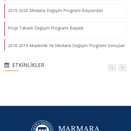
2019-2020 Mevlana Değişim Programı Başvuruları
Proje Tabanlı Değişim Programı Başladı
2018-2019 Akademik Yılı Mevlana Değişim Programı Sonuçları
2018-2019 MEVLANA DEĞİŞİM PROGRAMI İNGİLİZCE
ETKINLIKLER
YABANCI DİL SINAVI SONUÇLARI
2018-2019 Akademik Yılı Mevlana Değişim Programı
Başvuruları
2017-2018 Mevlana Değişim Programı Başvuru Sonuçları
Proje Tabanlı Uluslararası Değişim Programı Başvuru Süresi